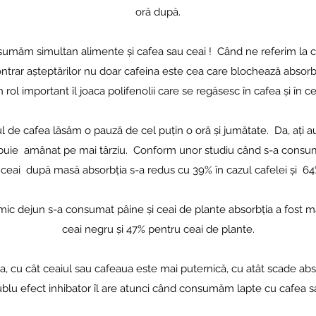
oră după.
umăm simultan alimente și cafea sau ceai ! Când ne referim la cea
ontrar așteptărilor nu doar cafeina este cea care blochează absorbț
 rol important îl joaca polifenolii care se regăsesc în cafea și în ce
 de cafea lăsăm o pauză de cel puțin o oră și jumătate. Da, ați au
buie amânat pe mai târziu. Conform unor studiu când s-a cons
ceai după masă absorbția s-a redus cu 39% în cazul cafelei și 64%
a mic dejun s-a consumat pâine și ceai de plante absorbția a fost 
ceai negru și 47% pentru ceai de plante.
 cu cât ceaiul sau cafeaua este mai puternică, cu atât scade absor
ublu efect inhibator îl are atunci când consumăm lapte cu cafea sa