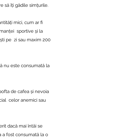
 să îți gâdile simțurile.
tități mici, cum ar fi
manței sportive și la
ști pe zi sau maxim 200
acă nu este consumată la
ofta de cafea și nevoia
ecial celor anemici sau
it dacă mai întâi se
a a fost consumată la o