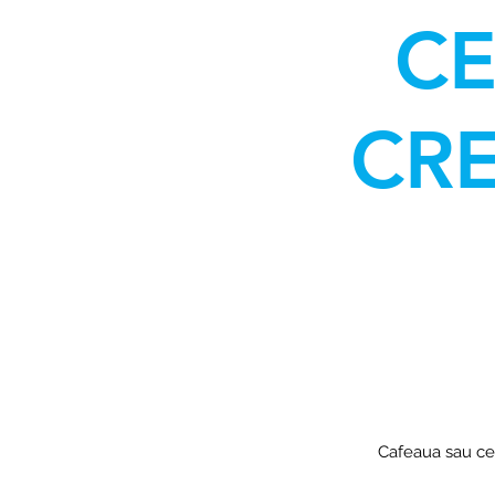
CE
CR
Cafeaua sau ceai