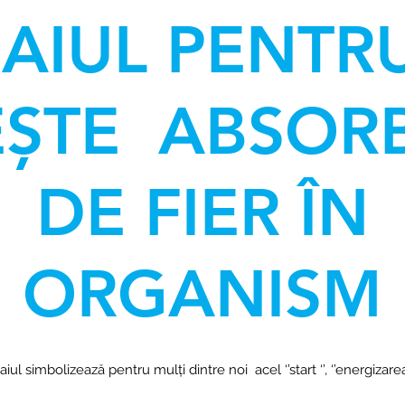
AIUL PENTR
EȘTE ABSORB
DE FIER ÎN
ORGANISM
ul simbolizează pentru mulți dintre noi acel ‘’start ‘’, ‘’energizare