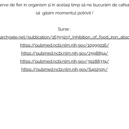
rve de fier in organism și în același timp să ne bucurăm de cafea
să găsim momentul potrivit !
Surse :
archgate.net/publication/16793217_Inhibition_of_food_iron_abs
https://pubmed.ncbi.nlm.nih.gov/10999016/
https://pubmed.ncbi.nlm.nih.gov/2598894/
https://pubmed.ncbi.nlm.nih.gov/30288374/
https://pubmed.ncbi.nlm.nih.gov/6402915/