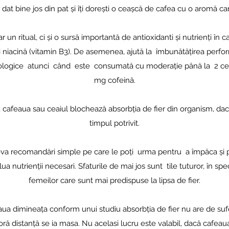
ai dat bine jos din pat și îți dorești o ceașcă de cafea cu o aromă care
un ritual, ci și o sursă importantă de antioxidanti și nutrienți în can
 niacină (vitamin B3). De asemenea, ajută la îmbunătățirea perfor
ologice atunci când este consumată cu moderație până la 2 ce
mg cofeină.
, cafeaua sau ceaiul blochează absorbția de fier din organism, d
timpul potrivit.
va recomandări simple pe care le poți urma pentru a împăca și p
ua nutrienții necesari. Sfaturile de mai jos sunt tile tuturor, în sp
femeilor care sunt mai predispuse la lipsa de fier.
ua dimineața conform unui studiu absorbția de fier nu are de sufer
oră distanță se ia masa. Nu acelasi lucru este valabil, dacă cafeau