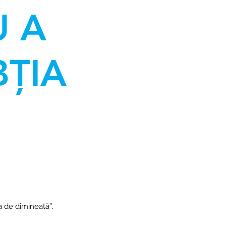
U A
ȚIA
a de dimineată’’.