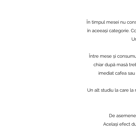
În timpul mesei nu cons
în aceeași categorie. C
Un
Între mese și consumul
chiar după masă tre
imediat cafea sau 
Un alt studiu la care l
De asemenea,
Același efect d