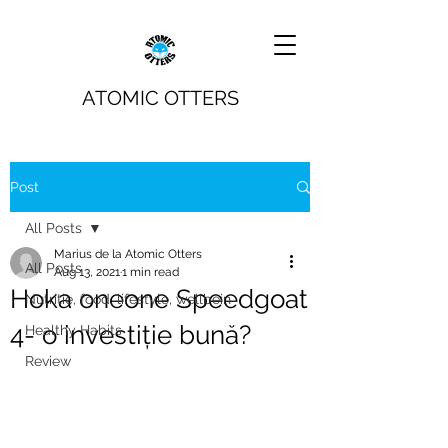
ATOMIC OTTERS
Post
All Posts
Marius de la Atomic Otters
All Posts
Aug 13, 2021
1 min read
Hoka oneone Speedgoat
Nutritie, food, lifestyle, wellbein
4- o investiție bună?
Healthy Habits
Review