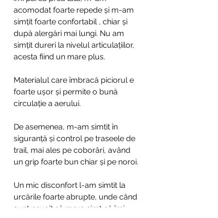
acomodat foarte repede și m-am 
simțit foarte confortabil , chiar și 
după alergări mai lungi. Nu am 
simțit dureri la nivelul articulațiilor, 
acesta fiind un mare plus. 
Materialul care îmbracă piciorul e 
foarte ușor și permite o bună 
circulație a aerului.
De asemenea, m-am simtit în 
siguranță și control pe traseele de 
trail, mai ales pe coborâri, având 
un grip foarte bun chiar și pe noroi.
Un mic disconfort l-am simtit la 
urcările foarte abrupte, unde când 
sunt nevoit să merg simt că îmi 