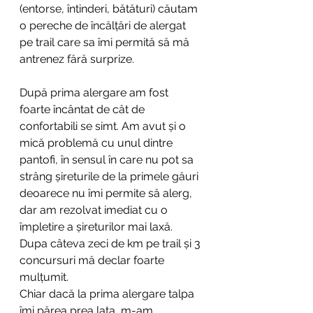
(entorse, întinderi, bătături) căutam 
o pereche de încălțări de alergat 
pe trail care sa îmi permită să mă 
antrenez fără surprize.
După prima alergare am fost 
foarte încântat de cât de 
confortabili se simt. Am avut și o 
mică problemă cu unul dintre 
pantofi, în sensul în care nu pot sa 
strâng șireturile de la primele găuri 
deoarece nu îmi permite să alerg, 
dar am rezolvat imediat cu o 
împletire a șireturilor mai laxă.
Dupa câteva zeci de km pe trail și 3 
concursuri mă declar foarte 
mulțumit. 
Chiar dacă la prima alergare talpa 
îmi părea prea lata, m-am 